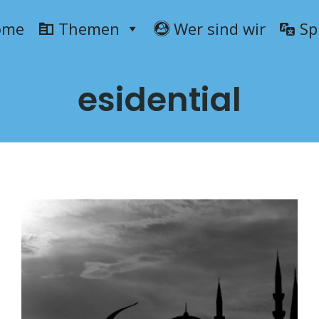
ome
Themen
Wer sind wir
Sp
esidential