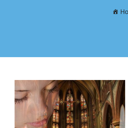
Przejdź
H
do
treści