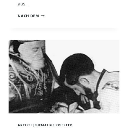
aus….
DIE
NACH DEM
RÖMISCHE
KIRCHE
FÖRDERT
DEN
ISLAM
UND
SPRICHT
SICH
FÜR
DEN
ISLAMISCHEN
GLAUBEN
AUS
ARTIKEL
|
EHEMALIGE PRIESTER