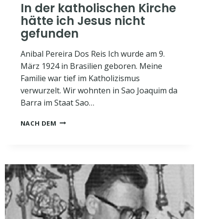
In der katholischen Kirche
hätte ich Jesus nicht
gefunden
Anibal Pereira Dos Reis Ich wurde am 9.
März 1924 in Brasilien geboren. Meine
Familie war tief im Katholizismus
verwurzelt. Wir wohnten in Sao Joaquim da
Barra im Staat Sao…
IN
NACH DEM
DER
KATHOLISCHEN
KIRCHE
HÄTTE
ICH
JESUS
NICHT
GEFUNDEN