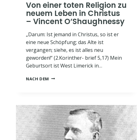
Von einer toten Religion zu
neuem Leben in Christus
– Vincent O‘Shaughnessy
„Darum: Ist jemand in Christus, so ist er
eine neue Schöpfung; das Alte ist
vergangen; siehe, es ist alles neu
geworden!“ (2.Korinther- brief 5,17) Mein
Geburtsort ist West Limerick in…
VON
NACH DEM
EINER
TOTEN
RELIGION
ZU
NEUEM
LEBEN
IN
CHRISTUS
–