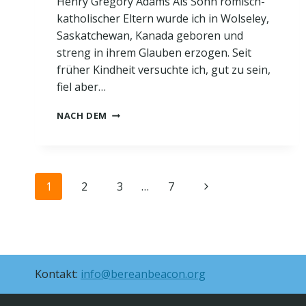
Henry Gregory Adams Als Sohn römisch-
katholischer Eltern wurde ich in Wolseley,
Saskatchewan, Kanada geboren und
streng in ihrem Glauben erzogen. Seit
früher Kindheit versuchte ich, gut zu sein,
fiel aber…
CHRISTUS
NACH DEM
ALLEIN
IST
DER
WEG
Nawigacja
1
2
3
…
7
Następna
strony
strona
Kontakt:
info@bereanbeacon.org