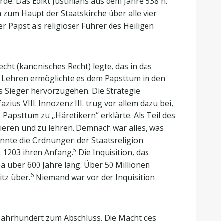
e. Das Edikt Justinians aus dem Jahre 538 n.
zum Haupt der Staatskirche über alle vier
r Papst als religiöser Führer des Heiligen
echt (kanonisches Recht) legte, das in das
er Lehren ermöglichte es dem Papsttum in den
s Sieger hervorzugehen. Die Strategie
zius VIII. Innozenz III. trug vor allem dazu bei,
 Papsttum zu „Häretikern“ erklärte. Als Teil des
inieren und zu lehren. Demnach war alles, was
onnte die Ordnungen der Staatsreligion
5
 1203 ihren Anfang.
Die Inquisition, das
a über 600 Jahre lang. Über 50 Millionen
6
tz über.
Niemand war vor der Inquisition
 Jahrhundert zum Abschluss. Die Macht des