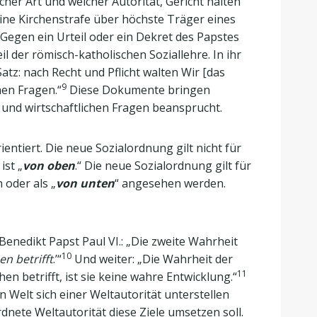
cher Art und welcher Autorität, Gericht halten
eine Kirchenstrafe über höchste Träger eines
Gegen ein Urteil oder ein Dekret des Papstes
l der römisch-katholischen Soziallehre. In ihr
Satz: nach Recht und Pflicht walten Wir [das
9
hen Fragen.“
Diese Dokumente bringen
 und wirtschaftlichen Fragen beansprucht.
entiert. Die neue Sozialordnung gilt nicht für
ist „
von oben
.“ Die neue Sozialordnung gilt für
h oder als „
von unten
“ angesehen werden.
 Benedikt Papst Paul VI.: „Die zweite Wahrheit
10
n betrifft
.’“
Und weiter: „Die Wahrheit der
11
 betrifft, ist sie keine wahre Entwicklung.“
n Welt sich einer Weltautorität unterstellen
ete Weltautorität diese Ziele umsetzen soll.