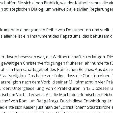
erschaffen Sie sich einen Einblick, wie der Katholizismus die
strategischen Dialog, um weltweit alle zivilen Regierungen
okument in einer ganzen Reihe von Dokumenten und stellt le
oziallehre ist ein Instrument des Papsttums, das behutsam dar
er davon besessen war, die Weltherrschaft zu erlangen. Die
 gewaltigen Christenverfolgungen früherer Jahrhunderte füh
uhr im Herrschaftsgebiet des Römischen Reiches. Aus diese
n Staatsreligion. Das hatte zur Folge, dass die Christen ein
atsreligion nach dem Vorbild seiner Militärmacht in vier Prä
urden; Untergliederung von 4 Präfekturen in 12 Diözesen un
ärischem Vorbild ersetzt. Als die Macht des Römischen Reich
schof von Rom, um Rat gefragt. Durch diese Entwicklung erla
ediente sich Kaiser Justinian der „christlichen“ Staatskirche 