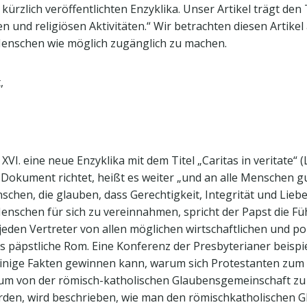
 kürzlich veröffentlichten Enzyklika. Unser Artikel trägt den
en und religiösen Aktivitäten.“ Wir betrachten diesen Artikel
 Menschen wie möglich zugänglich zu machen.
,
XVI. eine neue Enzyklika mit dem Titel „Caritas in veritate“ (
 Dokument richtet, heißt es weiter „und an alle Menschen gu
schen, die glauben, dass Gerechtigkeit, Integrität und Lie
nschen für sich zu vereinnahmen, spricht der Papst die Füh
jeden Vertreter von allen möglichen wirtschaftlichen und pol
s päpstliche Rom. Eine Konferenz der Presbyterianer beispie
n einige Fakten gewinnen kann, warum sich Protestanten zum
s, um von der römisch-katholischen Glaubensgemeinschaft zu 
erden, wird beschrieben, wie man den römischkatholischen 