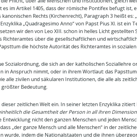
die Pflicht, über alle Menschen und Institutionen, gleich wel
 es im Artikel 1405, dass der römische Pontifex befugt ist, 
kanonischen Rechts (Kirchenrecht), Paragraph 3 heißt es: „
nzyklika „Quadragesimo Anno“ von Papst Pius XI. ist ein Tei
tzen wir den von Leo XIII. schon in helles Licht gestellten 
 Richteramtes über die gesellschaftlichen und wirtschaftlic
apsttum die höchste Autorität des Richteramtes in sozialen
e Sozialordnung, die sich an der katholischen Soziallehre ori
on in Anspruch nimmt, oder in ihrem Wortlaut: das Papsttum 
 alle zivilen und säkularen Institutionen, die alle als zeitlic
n größter Bedeutung.
eser zeitlichen Welt ein. In seiner letzten Enzyklika zitiert
nheitlich die Gesamtheit der Person in all ihren Dimensione
e Entwicklung nicht den ganzen Menschen und jeden Menschen
, dass „der ganze Mensch und alle Menschen“ in der zeitliche
wurde, indem die Nationalstaaten und die ihnen übergeordn