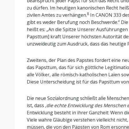
beansprucht jeder Papst für sich das Recht und 
zu dürfen. Im heutigen kanonischen Recht heißt
8
zivilen Amtes zu verhängen.
In CANON 333 des 
gibt es weder Berufung noch Beschwerde.“ Die E
heißt es: „An die Spitze Unserer Ausführungen se
Papsttum] kraft Unserer höchsten Autorität des
unzweideutig zum Ausdruck, dass das heutige P
Zweitens, der Plan des Papstes fordert eine neu
das Papsttum, das für sich göttliche Legitimati
alle Völker, alle römisch-katholischen Laien sowie
Diese Unterscheidung ist für das Papsttum vo
Die neue Sozialordnung schließt alle Menschen di
ist, dass ‚
die echte Entwicklung des Menschen ei
Entwicklung besteht in ihrer Ganzheit: Wenn di
Viele wahre Gläubige verstehen vielleicht nicht
müssen, die von den Päpsten von Rom ersonnen 