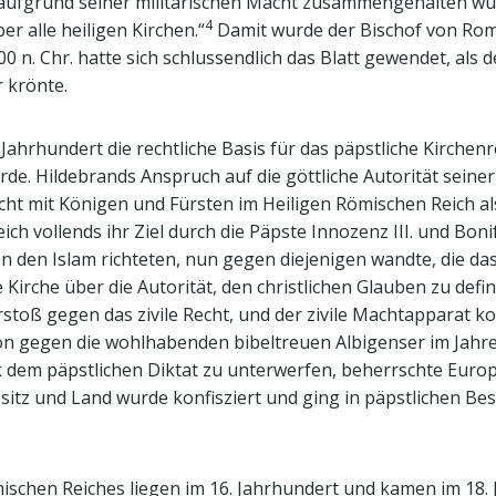
aufgrund seiner militärischen Macht zusammengehalten wurd
4
 alle heiligen Kirchen.“
Damit wurde der Bischof von Rom 
 n. Chr. hatte sich schlussendlich das Blatt gewendet, als de
 krönte.
 Jahrhundert die rechtliche Basis für das päpstliche Kirchenr
rde. Hildebrands Anspruch auf die göttliche Autorität sein
t mit Königen und Fürsten im Heiligen Römischen Reich al
h vollends ihr Ziel durch die Päpste Innozenz III. und Bonifa
en den Islam richteten, nun gegen diejenigen wandte, die das
e Kirche über die Autorität, den christlichen Glauben zu def
rstoß gegen das zivile Recht, und der zivile Machtapparat k
ion gegen die wohlhabenden bibeltreuen Albigenser im Jahre
k dem päpstlichen Diktat zu unterwerfen, beherrschte Europ
itz und Land wurde konfisziert und ging in päpstlichen Besi
schen Reiches liegen im 16. Jahrhundert und kamen im 18.