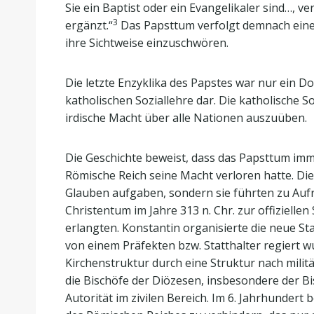
Sie ein Baptist oder ein Evangelikaler sind…, v
3
ergänzt.“
Das Papsttum verfolgt demnach einen 
ihre Sichtweise einzuschwören.
Die letzte Enzyklika des Papstes war nur ein D
katholischen Soziallehre dar. Die katholische S
irdische Macht über alle Nationen auszuüben.
Die Geschichte beweist, dass das Papsttum imm
Römische Reich seine Macht verloren hatte. Die
Glauben aufgaben, sondern sie führten zu Aufr
Christentum im Jahre 313 n. Chr. zur offizielle
erlangten. Konstantin organisierte die neue Sta
von einem Präfekten bzw. Statthalter regiert w
Kirchenstruktur durch eine Struktur nach milit
die Bischöfe der Diözesen, insbesondere der Bi
Autorität im zivilen Bereich. Im 6. Jahrhundert b