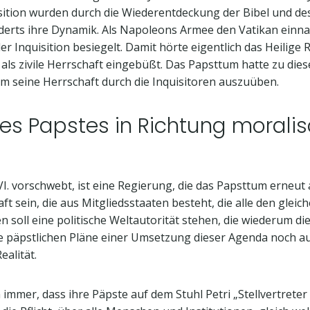
sition wurden durch die Wiederentdeckung der Bibel und de
derts ihre Dynamik. Als Napoleons Armee den Vatikan einna
 Inquisition besiegelt. Damit hörte eigentlich das Heilige 
 als zivile Herrschaft eingebüßt. Das Papsttum hatte zu die
um seine Herrschaft durch die Inquisitoren auszuüben.
es Papstes in Richtung moralis
VI. vorschwebt, ist eine Regierung, die das Papsttum erneut 
aft sein, die aus Mitgliedsstaaten besteht, die alle den gle
en soll eine politische Weltautorität stehen, die wiederum d
die päpstlichen Pläne einer Umsetzung dieser Agenda noch a
ealität.
mmer, dass ihre Päpste auf dem Stuhl Petri „Stellvertreter C