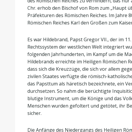
des Römischen Reiches zu verhindern, das nur 
Chr. erhob den Bischof von Rom zum „Haupt über
Präfekturen des Römischen Reiches. Im Jahre 800
Römischen Reiches Karl den Großen zum Kaiser
Es war Hildebrand, Papst Gregor VII., der im 11.
Rechtssystem der westlichen Welt integriert wu
folgenden Jahrhunderten, im Kampf um die Mach
Hildebrands erreichte im Heiligen Römischen Reic
dass sich die Kreuzzüge, die sich vor allem geg
zivilen Staates verfügte die römisch-katholisch
das Papsttum als häretisch bezeichnete, ein Ve
durchsetzen. So nahm die berüchtigte Inquisit
blutige Instrument, um die Könige und das Vol
Menschen wurden gefoltert und getötet, ihr Bes
sicher.
Die Anfänge des Niedergangs des Heiligen Römi