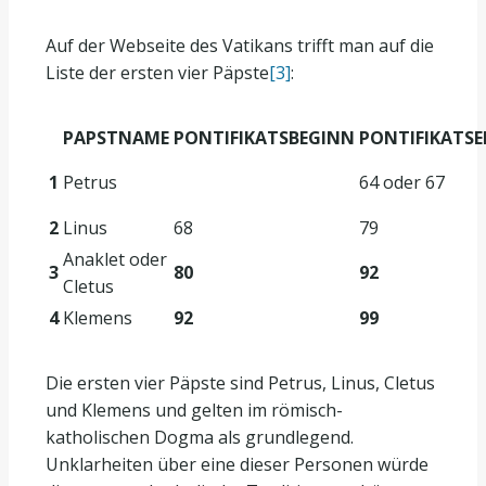
Auf der Webseite des Vatikans trifft man auf die
Liste der ersten vier Päpste
[3]
:
PAPSTNAME
PONTIFIKATSBEGINN
PONTIFIKATSE
1
Petrus
64 oder 67
2
Linus
68
79
Anaklet oder
3
80
92
Cletus
4
Klemens
92
99
Die ersten vier Päpste sind Petrus, Linus, Cletus
und Klemens und gelten im römisch-
katholischen Dogma als grundlegend.
Unklarheiten über eine dieser Personen würde