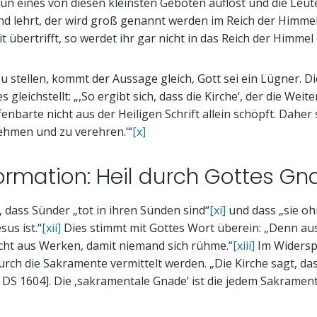
un eines von diesen kleinsten Geboten auflöst und die Leute
und lehrt, der wird groß genannt werden im Reich der Himme
t übertrifft, so werdet ihr gar nicht in das Reich der Himmel
stellen, kommt der Aussage gleich, Gott sei ein Lügner. Die
gleichstellt: „,So ergibt sich, dass die Kirche‘, der die W
ffenbarte nicht aus der Heiligen Schrift allein schöpft. Dahe
ehmen und zu verehren.‘“
[x]
rmation: Heil durch Gottes Gna
, dass Sünder „tot in ihren Sünden sind“
[xi]
und dass „sie oh
us ist.“
[xii]
Dies stimmt mit Gottes Wort überein: „Denn aus
icht aus Werken, damit niemand sich rühme.“
[xiii]
Im Widerspr
rch die Sakramente vermittelt werden. „Die Kirche sagt, d
nt: DS 1604]. Die ‚sakramentale Gnade‘ ist die jedem Sakram