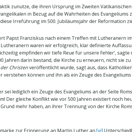
aktik zunutze, die ihren Ursprung im Zweiten Vatikanischen
vangelikalen in Bezug auf die Wahrheiten des Evangeliums z
 diese Irreführung im 500. Jubiläumsjahr der Reformation z
iert Papst Franziskus nach einem Treffen mit Lutheranern im
utheranern waren wir erfolgreich, klar definierte Auffassu
chzeitig empfinden wir tiefe Reue für unsere Fehler‘, sagte d
0 Jahren darin bestand, die Kirche zu erneuern, nicht sie zu
 der Christen
veröffentlicht wurde, sagt aus, dass Katholike
r verstehen können und ihn als ein Zeuge des Evangeliums
r sei lediglich ein Zeuge des Evangeliums an der Seite Roms
Der gleiche Konflikt wie vor 500 Jahren existiert noch heut
 Grund mehr haben, an ihrer Trennung von der Kirche Roms 
fmarke zur Erinnerung an Martin Luther an.
[vi]
Unterschiedl