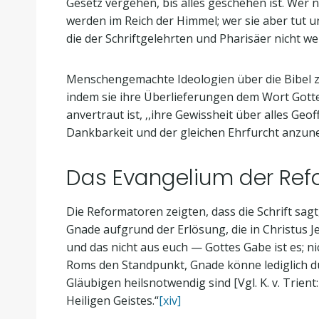
Gesetz vergehen, bis alles geschehen ist. Wer n
werden im Reich der Himmel; wer sie aber tut 
die der Schriftgelehrten und Pharisäer nicht wei
Menschengemachte Ideologien über die Bibel zu 
indem sie ihre Überlieferungen dem Wort Gottes 
anvertraut ist, ‚,ihre Gewissheit über alles Geo
Dankbarkeit und der gleichen Ehrfurcht anzun
Das Evangelium der Refo
Die Reformatoren zeigten, dass die Schrift sagt
Gnade aufgrund der Erlösung, die in Christus Jes
und das nicht aus euch — Gottes Gabe ist es; n
Roms den Standpunkt, Gnade könne lediglich du
Gläubigen heilsnotwendig sind [Vgl. K. v. Trie
Heiligen Geistes.“
[xiv]