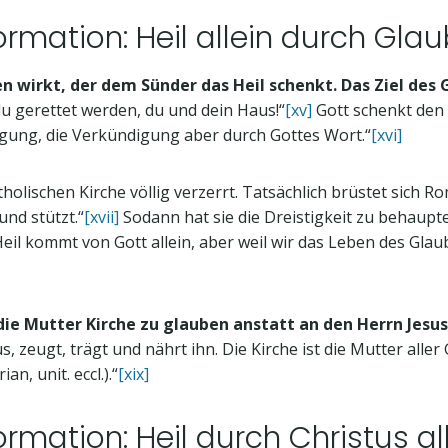
rmation: Heil allein durch Gla
wirkt, der dem Sünder das Heil schenkt. Das Ziel des Gl
du gerettet werden, du und dein Haus!“
[xv]
Gott schenkt den
ung, die Verkündigung aber durch Gottes Wort.“
[xvi]
olischen Kirche völlig verzerrt. Tatsächlich brüstet sich Ro
und stützt.“
[xvii]
Sodann hat sie die Dreistigkeit zu behaupt
 Heil kommt von Gott allein, aber weil wir das Leben des Gla
e Mutter Kirche zu glauben anstatt an den Herrn Jesus 
 zeugt, trägt und nährt ihn. Die Kirche ist die Mutter all
n, unit. eccl.).“
[xix]
mation: Heil durch Christus al