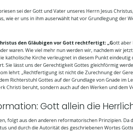
riesen sei der Gott und Vater unseres Herrn Jesus Christus
s, wie er uns in ihm auserwählt hat vor Grundlegung der Welt
Christus den Gläubigen vor Gott rechtfertigt: „G
ott aber
nder waren. Wie viel mehr nun werden wir, nachdem wir jetzt
ie katholische Kirche verleugnet in diesem Punkt eindeutig d
. Sie lässt uns der Gerechtigkeit Gottes gleichförmig werde
om lehrt: „Rechtfertigung ist nicht die Zurechnung der Gere
 dem Richterstuhl Gottes auf der Grundlage von Gnade im Le
erk Christi beruht, sondern auch auf den Werken und dem Ve
mation: Gott allein die Herrlich
en, folgt aus den anderen reformatorischen Prinzipien. Da 
stus und durch die Autorität des geschriebenen Wortes Gotte