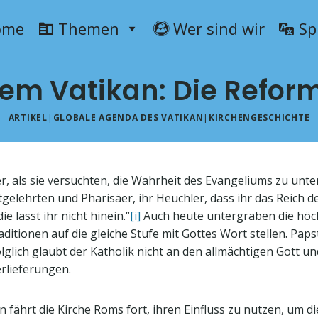
ome
Themen
Wer sind wir
Sp
m Vatikan: Die Reform
ARTIKEL
|
GLOBALE AGENDA DES VATIKAN
|
KIRCHENGESCHICHTE
er, als sie versuchten, die Wahrheit des Evangeliums zu unt
iftgelehrten und Pharisäer, ihr Heuchler, dass ihr das Reich
ie lasst ihr nicht hinein.“
[i]
Auch heute untergraben die höch
tionen auf die gleiche Stufe mit Gottes Wort stellen. Paps
 Folglich glaubt der Katholik nicht an den allmächtigen Gott 
erlieferungen.
 fährt die Kirche Roms fort, ihren Einfluss zu nutzen, um d