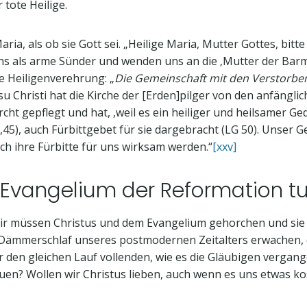
 tote Heilige.
aria, als ob sie Gott sei. „Heilige Maria, Mutter Gottes, bitt
ns als arme Sünder und wenden uns an die ‚Mutter der Barmhe
e Heiligenverehrung: „
Die Gemeinschaft mit den Verstorbe
Christi hat die Kirche der [Erden]pilger von den anfänglich
ht gepflegt und hat, ‚weil es ein heiliger und heilsamer Ged
,45), auch Fürbittgebet für sie dargebracht (LG 50). Unser 
uch ihre Fürbitte für uns wirksam werden.“
[xxv]
 Evangelium der Reformation t
 Wir müssen Christus und dem Evangelium gehorchen und sie 
 Dämmerschlaf unseres postmodernen Zeitalters erwachen, 
r den gleichen Lauf vollenden, wie es die Gläubigen vergan
uen? Wollen wir Christus lieben, auch wenn es uns etwas ko