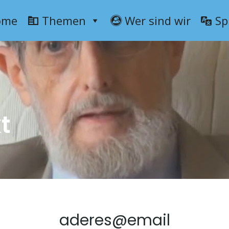
ome
Themen
Wer sind wir
Sp
t
aderes@email